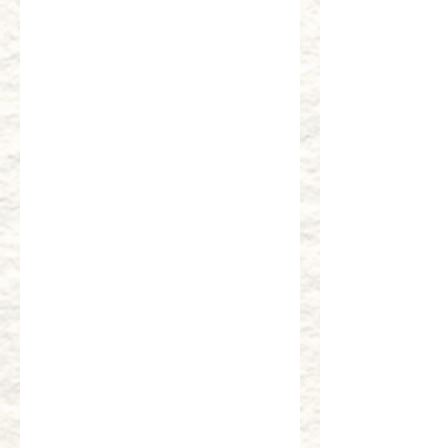
特撰すし
名古屋すし
￥2,200
￥1,760
新北海にぎり
味自慢にぎり
￥2,540
¥2,500