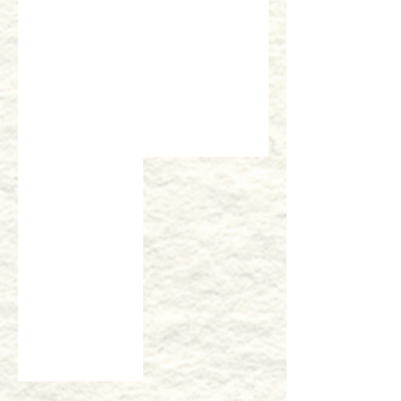
鯛松前すし
￥2,360