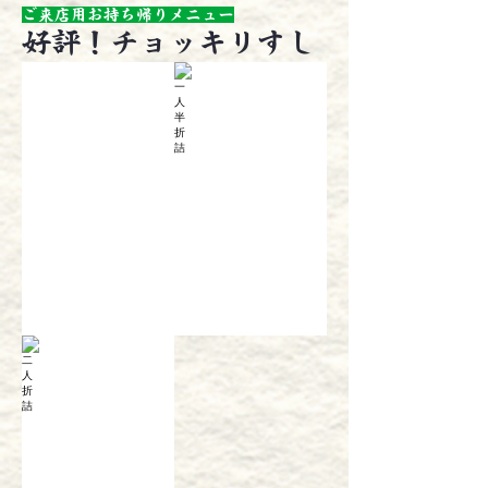
ご来店用お持ち帰りメニュー
好評！チョッキリすし
一人折詰
一人半折詰
¥1,080
¥1,620
二人折詰
¥2,160