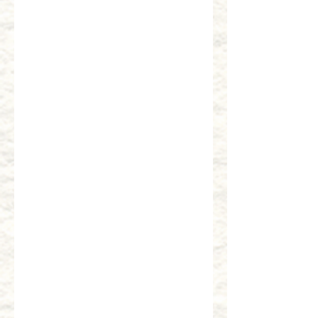
￥1,450
￥2,100
東鮓一番
名古屋すし
￥2,060
￥1,760