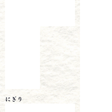
鉄火あなごセット
￥2,060
にぎり
おすし盛合せ
おすし1半