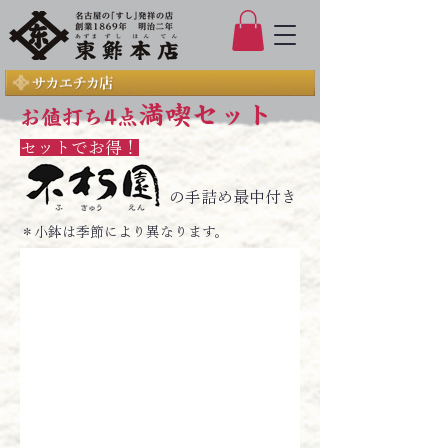
満喫セット
お値打ち4点
セットでお得！
の手詰め最中付き
＊小鉢は季節により異なります。
江戸前ちらしセット
ちらしすしセット
￥2,630
￥1,930