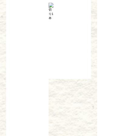
切り取合せ(鉄火巻）
切り1本
￥1,350
￥830
あなご押しすし
￥1,360