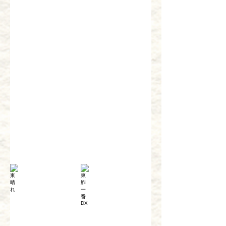
美味しいモノだけ
テリものにぎり
￥1,960
￥1,360
東晴れ
東鮓一番DX
￥3,500
￥3,600