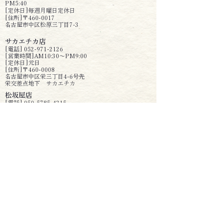
PM5:40
[定休日]毎週月曜日定休日
[住所]〒460-0017
名古屋市中区松原三丁目7-3
サカエチカ店
[電話]
052-971-2126
[営業時間]AM10:30〜PM9:00
[定休日]元日
[住所]〒460-0008
名古屋市中区栄三丁目4-6号先
栄交差点地下 サカエチカ
松坂屋店
[電話]
050-5785-4315
[営業時間]AM10:00〜PM8:00
[定休日]松坂屋名古屋店の休業日
[住所]〒460-8430
名古屋市中区栄三丁目16番1号
松坂屋名古屋店本館地下1階
ごちそうパラダイス
三越店
[電話]
052-252-1409
[営業時間]AM10:00〜PM8:00
[定休日]名古屋栄三越の休業日
[住所]〒460-8669
名古屋市中区栄3-5-1 地下1階
Copyright 2024 AZUMAZUSHI HONTEN. All Rights