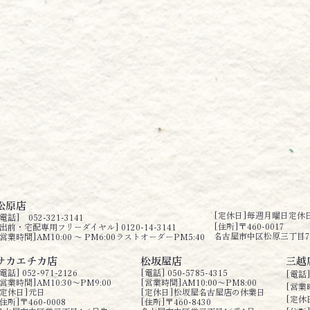
松原店
[定休日]毎週月曜日定休
[電話] 052-321-3141
[住所]〒460-0017
[出前・宅配専用フリーダイヤル]
0120-14-3141
名古屋市中区松原三丁目7
[営業時間]AM10:00 ～ PM6:00ラストオーダーPM5:40
サカエチカ店
松坂屋店
三越
電話] 052-971-2126
[電話] 050-5785-4315
[電話] 
[営業時間]AM10:30〜PM9:00
[営業時間]AM10:00〜PM8:00
[営業時
[定休日]元日
[定休日]松坂屋名古屋店の休業日
[定休
[住所]〒460-0008
[住所]〒460-8430